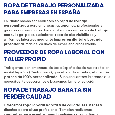
ROPA DE TRABAJO PERSONALIZADA
PARA EMPRESAS EN ESPAÑA
En Publi2 somos especialistas en
ropa de trabajo
personalizada
para empresas, autónomos, profesionales y
grandes corporaciones. Personalizamos
camisetas de trabajo
con tu logo
, polos, sudaderas, ropa de alta visibilidad y
uniformes laborales mediante
impresión digital o bordado
profesional
. Más de 20 años de experiencia nos avalan.
PROVEEDOR DE ROPA LABORAL CON
TALLER PROPIO
Trabajamos con empresas de toda España desde nuestro taller
en Valdepeñas (Ciudad Real), garantizando
rapidez, eficiencia
y atención 100% personalizada
. Si no encuentras la prenda que
necesitas, te asesoramos y buscamos la mejor solución.
ROPA DE TRABAJO BARATA SIN
PERDER CALIDAD
Ofrecemos
ropa laboral barata y de calidad
, resistente y
diseñada para el uso profesional. También realizamos
camisetas para eventos, merchandising corporativo y