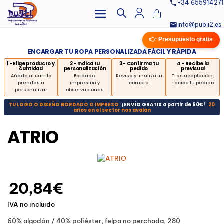
+34 655914271
info@publi2.es
👉 Presupuesto gratis
ENCARGAR TU ROPA PERSONALIZADA FÁCIL Y RÁPIDA
1 - Elige producto y
2 - Indica tu
3 - Confirma tu
4 - Recibe la
cantidad
personalización
pedido
previsual
Añade al carrito
Bordado,
Revisa y finaliza tu
Tras aceptación,
prendas a
impresión y
compra
recibe tu pedido
personalizar
observaciones
TU LOGO O DISEÑO BORDADO O IMPRESO
¡ENVÍO GRATIS a partir de 60€!
20
años en el sector nos avalan
ATRIO
20,84€
IVA no incluido
60% algodón / 40% poliéster, felpa no perchada, 280