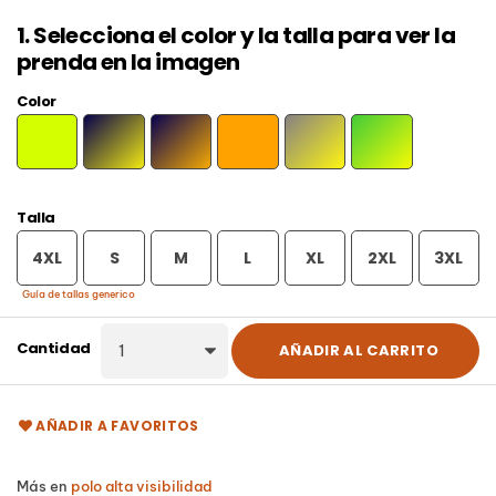
1. Selecciona el color y la talla para ver la
prenda en la imagen
Color
VERDE
AMARILLO
MARINO/AMARILLO
MARINO/NARANJA
NARANJA
PLOMO/AMARILLO
JARDÍN/AMARILLO
FLUOR
FLUOR
FLUOR
FLUOR
FLUOR
FLÚOR
Talla
4XL
S
M
L
XL
2XL
3XL
Guía de tallas generico
Cantidad
AÑADIR AL CARRITO
AÑADIR A FAVORITOS
Más en
polo alta visibilidad