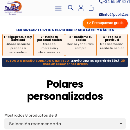
+34 655914271
info@publi2.es
👉 Presupuesto gratis
ENCARGAR TU ROPA PERSONALIZADA FÁCIL Y RÁPIDA
1 - Elige producto y
2 - Indica tu
3 - Confirma tu
4 - Recibe la
cantidad
personalización
pedido
previsual
Añade al carrito
Bordado,
Revisa y finaliza tu
Tras aceptación,
prendas a
impresión y
compra
recibe tu pedido
personalizar
observaciones
TU LOGO O DISEÑO BORDADO O IMPRESO
¡ENVÍO GRATIS a partir de 60€!
20
años en el sector nos avalan
Polares
personalizados
Mostrados
8
productos
de
8