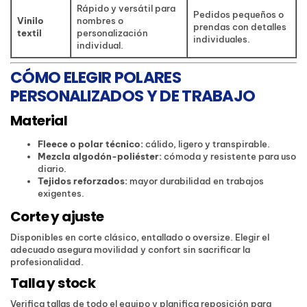
Rápido y versátil para
Pedidos pequeños o
Vinilo
nombres o
prendas con detalles
textil
personalización
individuales.
individual.
CÓMO ELEGIR POLARES
PERSONALIZADOS Y DE TRABAJO
Material
Fleece o polar técnico:
cálido, ligero y transpirable.
Mezcla algodón-poliéster:
cómoda y resistente para uso
diario.
Tejidos reforzados:
mayor durabilidad en trabajos
exigentes.
Corte y ajuste
Disponibles en corte clásico, entallado o oversize. Elegir el
adecuado asegura movilidad y confort sin sacrificar la
profesionalidad.
Talla y stock
Verifica tallas de todo el equipo y planifica reposición para