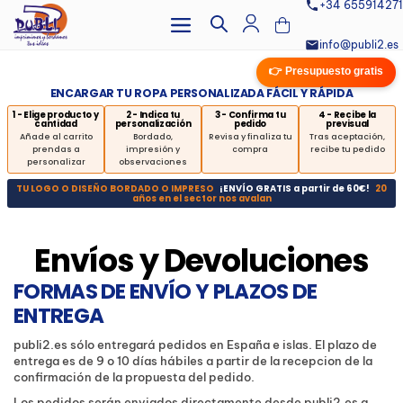
+34 655914271
info@publi2.es
👉 Presupuesto gratis
ENCARGAR TU ROPA PERSONALIZADA FÁCIL Y RÁPIDA
1 - Elige producto y
2 - Indica tu
3 - Confirma tu
4 - Recibe la
cantidad
personalización
pedido
previsual
Añade al carrito
Bordado,
Revisa y finaliza tu
Tras aceptación,
prendas a
impresión y
compra
recibe tu pedido
personalizar
observaciones
TU LOGO O DISEÑO BORDADO O IMPRESO
¡ENVÍO GRATIS a partir de 60€!
20
años en el sector nos avalan
Envíos y Devoluciones
FORMAS DE ENVÍO Y PLAZOS DE
ENTREGA
publi2.es sólo entregará pedidos en España e islas. El plazo de
entrega es de 9 o 10 días hábiles a partir de la recepcion de la
confirmación de la propuesta del pedido.
Los pedidos serán enviados directamente desde publi2.es a