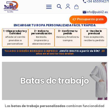
+34 655914271
info@publi2.es
👉 Presupuesto gratis
ENCARGAR TU ROPA PERSONALIZADA FÁCIL Y RÁPIDA
1 - Elige producto y
2 - Indica tu
3 - Confirma tu
4 - Recibe la
cantidad
personalización
pedido
previsual
Añade al carrito
Bordado,
Revisa y finaliza tu
Tras aceptación,
prendas a
impresión y
compra
recibe tu pedido
personalizar
observaciones
TU LOGO O DISEÑO BORDADO O IMPRESO
¡ENVÍO GRATIS a partir de 60€!
20
años en el sector nos avalan
Batas de trabajo
Las
batas de trabajo personalizadas
combinan funcionalidad