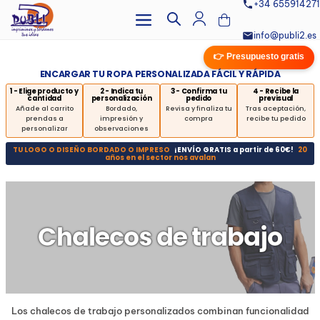
+34 655914271
info@publi2.es
👉 Presupuesto gratis
ENCARGAR TU ROPA PERSONALIZADA FÁCIL Y RÁPIDA
1 - Elige producto y
2 - Indica tu
3 - Confirma tu
4 - Recibe la
cantidad
personalización
pedido
previsual
Añade al carrito
Bordado,
Revisa y finaliza tu
Tras aceptación,
prendas a
impresión y
compra
recibe tu pedido
personalizar
observaciones
TU LOGO O DISEÑO BORDADO O IMPRESO
¡ENVÍO GRATIS a partir de 60€!
20
años en el sector nos avalan
Chalecos de trabajo
Los chalecos de trabajo personalizados combinan funcionalidad