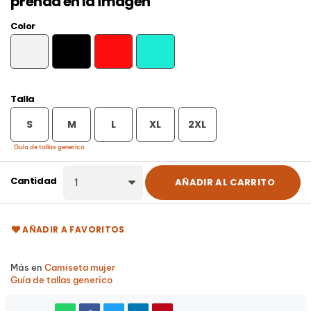
prenda en la imagen
Color
BLANCO
NEGRO
ROJO
TURQUESA
Talla
S
M
L
XL
2XL
Guía de tallas generico
Cantidad
AÑADIR AL CARRITO
AÑADIR A FAVORITOS
Más en
Camiseta mujer
Guía de tallas generico