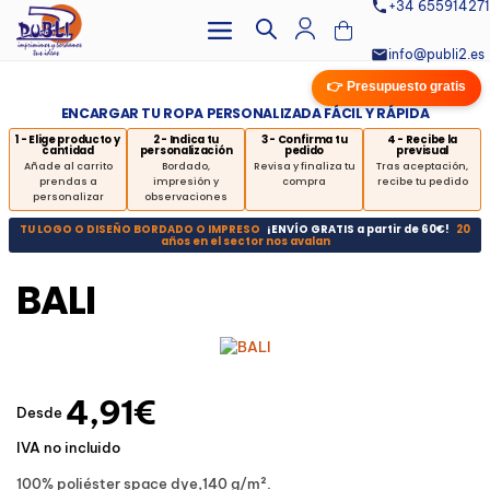
+34 655914271
info@publi2.es
👉 Presupuesto gratis
ENCARGAR TU ROPA PERSONALIZADA FÁCIL Y RÁPIDA
1 - Elige producto y
2 - Indica tu
3 - Confirma tu
4 - Recibe la
cantidad
personalización
pedido
previsual
Añade al carrito
Bordado,
Revisa y finaliza tu
Tras aceptación,
prendas a
impresión y
compra
recibe tu pedido
personalizar
observaciones
TU LOGO O DISEÑO BORDADO O IMPRESO
¡ENVÍO GRATIS a partir de 60€!
20
años en el sector nos avalan
BALI
4,91€
Desde
IVA no incluido
100% poliéster space dye,140 g/m².