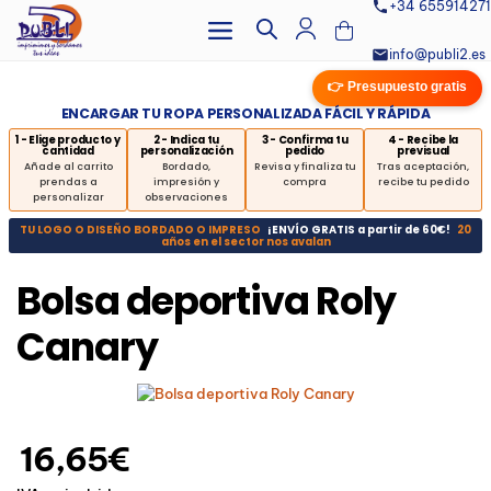
+34 655914271
info@publi2.es
👉 Presupuesto gratis
ENCARGAR TU ROPA PERSONALIZADA FÁCIL Y RÁPIDA
1 - Elige producto y
2 - Indica tu
3 - Confirma tu
4 - Recibe la
cantidad
personalización
pedido
previsual
Añade al carrito
Bordado,
Revisa y finaliza tu
Tras aceptación,
prendas a
impresión y
compra
recibe tu pedido
personalizar
observaciones
TU LOGO O DISEÑO BORDADO O IMPRESO
¡ENVÍO GRATIS a partir de 60€!
20
años en el sector nos avalan
Bolsa deportiva Roly
Canary
16,65€