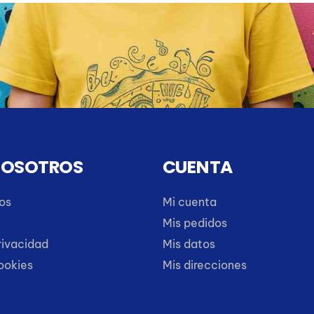
NOSOTROS
CUENTA
os
Mi cuenta
Mis pedidos
rivacidad
Mis datos
cookies
Mis direcciones