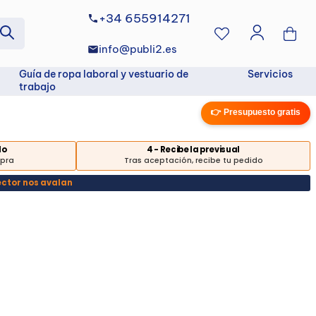
+34 655914271
info@publi2.es
Guía de ropa laboral y vestuario de
Servicios
trabajo
👉 Presupuesto gratis
do
4 - Recibe la previsual
mpra
Tras aceptación, recibe tu pedido
ector nos avalan