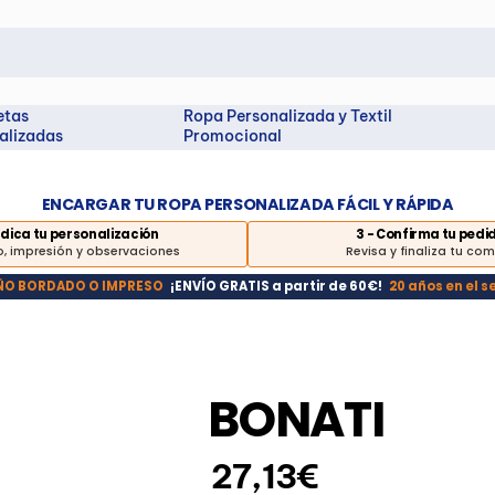
etas
Ropa Personalizada y Textil
alizadas
Promocional
ENCARGAR TU ROPA PERSONALIZADA FÁCIL Y RÁPIDA
Indica tu personalización
3 - Confirma tu pedi
, impresión y observaciones
Revisa y finaliza tu co
EÑO BORDADO O IMPRESO
¡ENVÍO GRATIS a partir de 60€!
20 años en el s
BONATI
27,13€