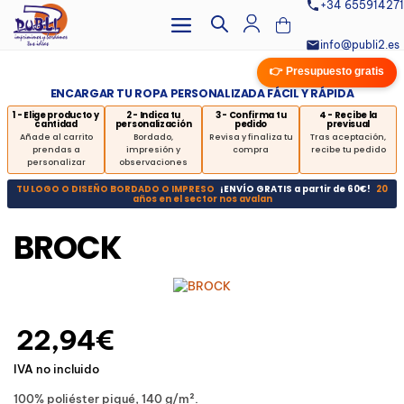
+34 655914271
info@publi2.es
👉 Presupuesto gratis
ENCARGAR TU ROPA PERSONALIZADA FÁCIL Y RÁPIDA
1 - Elige producto y
2 - Indica tu
3 - Confirma tu
4 - Recibe la
cantidad
personalización
pedido
previsual
Añade al carrito
Bordado,
Revisa y finaliza tu
Tras aceptación,
prendas a
impresión y
compra
recibe tu pedido
personalizar
observaciones
TU LOGO O DISEÑO BORDADO O IMPRESO
¡ENVÍO GRATIS a partir de 60€!
20
años en el sector nos avalan
BROCK
22,94€
IVA no incluido
100% poliéster piqué, 140 g/m².