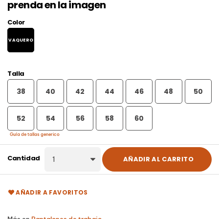
prenda en la imagen
Color
VAQUERO
Talla
38
40
42
44
46
48
50
52
54
56
58
60
Guía de tallas generico
Cantidad
AÑADIR AL CARRITO
AÑADIR A FAVORITOS
Más en
Pantalones de trabajo