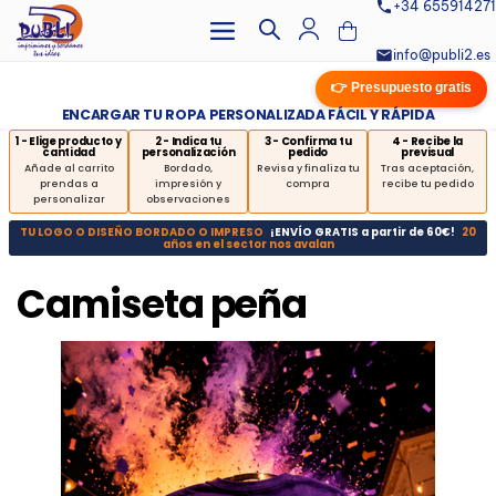
+34 655914271
info@publi2.es
👉 Presupuesto gratis
ENCARGAR TU ROPA PERSONALIZADA FÁCIL Y RÁPIDA
1 - Elige producto y
2 - Indica tu
3 - Confirma tu
4 - Recibe la
cantidad
personalización
pedido
previsual
Añade al carrito
Bordado,
Revisa y finaliza tu
Tras aceptación,
prendas a
impresión y
compra
recibe tu pedido
personalizar
observaciones
TU LOGO O DISEÑO BORDADO O IMPRESO
¡ENVÍO GRATIS a partir de 60€!
20
años en el sector nos avalan
Camiseta peña