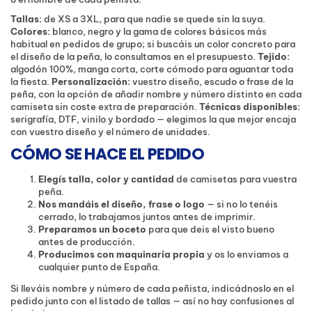
Tallas:
de XS a 3XL, para que nadie se quede sin la suya.
Colores:
blanco, negro y la gama de colores básicos más
habitual en pedidos de grupo; si buscáis un color concreto para
el diseño de la peña, lo consultamos en el presupuesto.
Tejido:
algodón 100%, manga corta, corte cómodo para aguantar toda
la fiesta.
Personalización:
vuestro diseño, escudo o frase de la
peña, con la opción de añadir nombre y número distinto en cada
camiseta sin coste extra de preparación.
Técnicas disponibles:
serigrafía, DTF, vinilo y bordado — elegimos la que mejor encaja
con vuestro diseño y el número de unidades.
CÓMO SE HACE EL PEDIDO
Elegís talla, color y cantidad
de camisetas para vuestra
peña.
Nos mandáis el diseño, frase o logo
— si no lo tenéis
cerrado, lo trabajamos juntos antes de imprimir.
Preparamos un boceto
para que deis el visto bueno
antes de producción.
Producimos con maquinaria propia
y os lo enviamos a
cualquier punto de España.
Si lleváis nombre y número de cada peñista, indicádnoslo en el
pedido junto con el listado de tallas — así no hay confusiones al