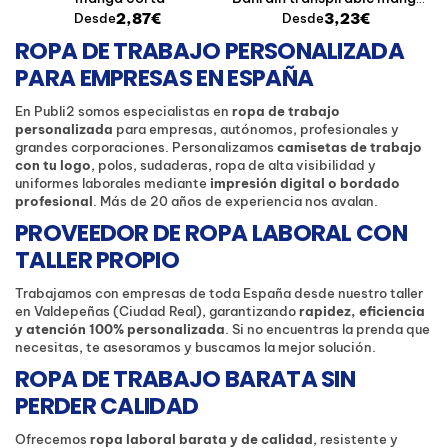
corta
2,87€
3,23€
Desde
Desde
ROPA DE TRABAJO PERSONALIZADA
PARA EMPRESAS EN ESPAÑA
En Publi2 somos especialistas en
ropa de trabajo
personalizada
para empresas, autónomos, profesionales y
grandes corporaciones. Personalizamos
camisetas de trabajo
con tu logo
, polos, sudaderas, ropa de alta visibilidad y
uniformes laborales mediante
impresión digital o bordado
profesional
. Más de 20 años de experiencia nos avalan.
PROVEEDOR DE ROPA LABORAL CON
TALLER PROPIO
Trabajamos con empresas de toda España desde nuestro taller
en Valdepeñas (Ciudad Real), garantizando
rapidez, eficiencia
y atención 100% personalizada
. Si no encuentras la prenda que
necesitas, te asesoramos y buscamos la mejor solución.
ROPA DE TRABAJO BARATA SIN
PERDER CALIDAD
Ofrecemos
ropa laboral barata y de calidad
, resistente y