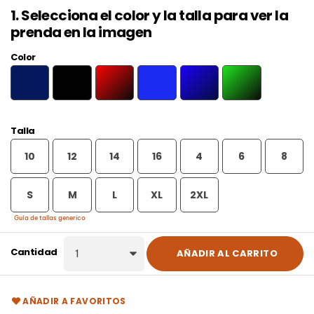
1. Selecciona el color y la talla para ver la
prenda en la imagen
Color
VERDE
MARINO
NEGRO
ROJO/NEGRO
ROYAL
ROYAL/MARINO
HELECHO/NEGRO
Talla
10
12
14
16
4
6
8
S
M
L
XL
2XL
Guía de tallas generico
Cantidad
AÑADIR AL CARRITO
AÑADIR A FAVORITOS