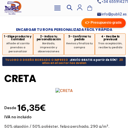
+34 655914271
info@publi2.es
👉 Presupuesto gratis
ENCARGAR TU ROPA PERSONALIZADA FÁCIL Y RÁPIDA
1 - Elige producto y
2 - Indica tu
3 - Confirma tu
4 - Recibe la
cantidad
personalización
pedido
previsual
Añade al carrito
Bordado,
Revisa y finaliza tu
Tras aceptación,
prendas a
impresión y
compra
recibe tu pedido
personalizar
observaciones
TU LOGO O DISEÑO BORDADO O IMPRESO
¡ENVÍO GRATIS a partir de 60€!
20
años en el sector nos avalan
CRETA
16,35€
Desde
IVA no incluido
50% algodón / 50% poliéster, felpa perchada, 290 g/m².