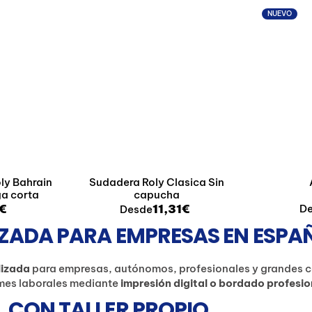
NUEVO
ly Bahrain
Sudadera Roly Clasica Sin
ga corta
capucha
€
11,31€
D
Desde
ZADA PARA EMPRESAS EN ESPA
lizada
para empresas, autónomos, profesionales y grandes 
ormes laborales mediante
impresión digital o bordado profesio
 CON TALLER PROPIO