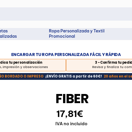
etas
Ropa Personalizada y Textil
alizadas
Promocional
ENCARGAR TU ROPA PERSONALIZADA FÁCIL Y RÁPIDA
Indica tu personalización
3 - Confirma tu pedi
, impresión y observaciones
Revisa y finaliza tu co
EÑO BORDADO O IMPRESO
¡ENVÍO GRATIS a partir de 60€!
20 años en el s
FIBER
17,81€
IVA no incluido