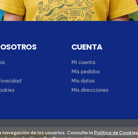
NOSOTROS
CUENTA
os
Mi cuenta
Mis pedidos
rivacidad
Mis datos
cookies
Mis direcciones
la navegación de los usuarios.
Consulte la
Política de Cookie