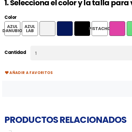
1. Selecciona el color y la talla par
Color
AZUL
AZUL
V
PISTACHO
BLANCO
MARINO
NEGRO
ROSETON
DANUBIO
LAB
Cantidad
AÑADIR A FAVORITOS
PRODUCTOS RELACIONADOS