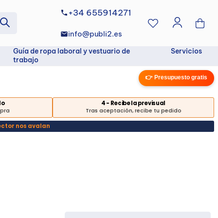
+34 655914271
info@publi2.es
Guía de ropa laboral y vestuario de
Servicios
trabajo
👉 Presupuesto gratis
do
4 - Recibe la previsual
mpra
Tras aceptación, recibe tu pedido
ector nos avalan