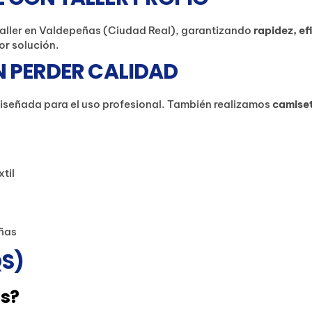
aller en Valdepeñas (Ciudad Real), garantizando
rapidez, e
or solución.
N PERDER CALIDAD
 diseñada para el uso profesional. También realizamos
camiset
til
eñas
S)
is?