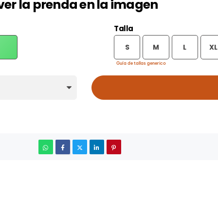
a ver la prenda en la imagen
Talla
ERDE
S
M
L
XL
LAB
Guía de tallas generico