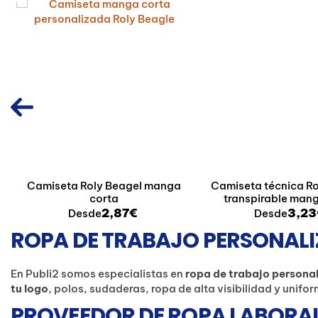
Camiseta Roly Beagel manga
Camiseta técnica Ro
corta
transpirable man
2,87€
3,23
Desde
Desde
ROPA DE TRABAJO PERSONALI
En Publi2 somos especialistas en
ropa de trabajo persona
tu logo
, polos, sudaderas, ropa de alta visibilidad y unif
PROVEEDOR DE ROPA LABORAL