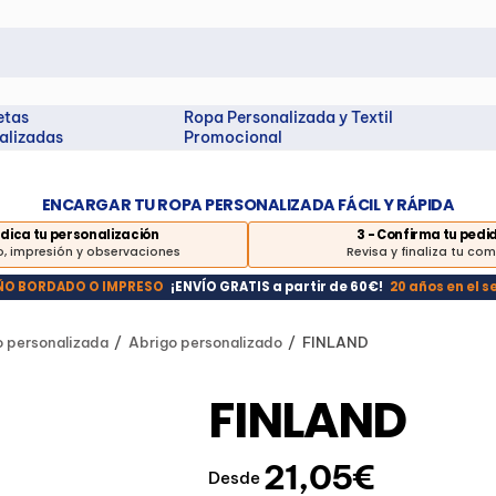
etas
Ropa Personalizada y Textil
alizadas
Promocional
ENCARGAR TU ROPA PERSONALIZADA FÁCIL Y RÁPIDA
Indica tu personalización
3 - Confirma tu pedi
, impresión y observaciones
Revisa y finaliza tu co
EÑO BORDADO O IMPRESO
¡ENVÍO GRATIS a partir de 60€!
20 años en el s
o personalizada
Abrigo personalizado
FINLAND
FINLAND
21,05€
Desde