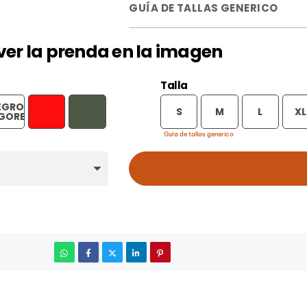
GUÍA DE TALLAS GENERICO
a ver la prenda en la imagen
Talla
EGRO
VERDE
S
M
L
XL
ROJO
GORE
MILITAR
Guía de tallas generico