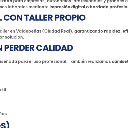
lizada
para empresas, autónomos, profesionales y grandes 
ormes laborales mediante
impresión digital o bordado profesio
 CON TALLER PROPIO
aller en Valdepeñas (Ciudad Real), garantizando
rapidez, e
or solución.
N PERDER CALIDAD
 diseñada para el uso profesional. También realizamos
camiset
til
eñas
S)