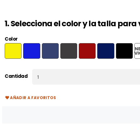
1. Selecciona el color y la talla par
Color
N
AMARILLO
AZUL
AZUL
EBANO
GRANATE
MARINO
NEGRO
VI
CURRY
ELECTRICO
TORMENTA
Cantidad
AÑADIR A FAVORITOS