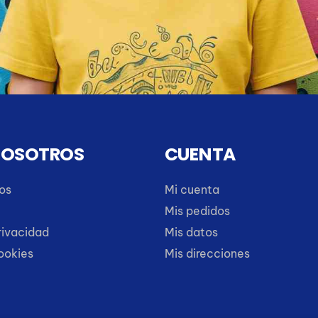
NOSOTROS
CUENTA
os
Mi cuenta
Mis pedidos
rivacidad
Mis datos
cookies
Mis direcciones