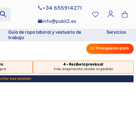
+34 655914271
info@publi2.es
Guía de ropa laboral y vestuario de
Servicios
trabajo
👉 Presupuesto gratis
do
4 - Recibe la previsual
mpra
Tras aceptación, recibe tu pedido
ector nos avalan