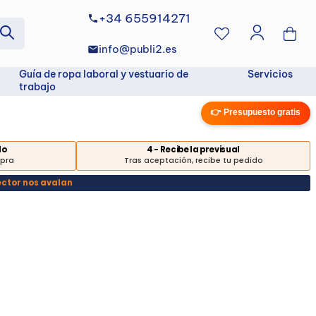
+34 655914271
info@publi2.es
Guía de ropa laboral y vestuario de
Servicios
trabajo
👉 Presupuesto gratis
do
4 - Recibe la previsual
mpra
Tras aceptación, recibe tu pedido
ector nos avalan