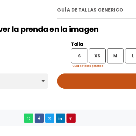
GUÍA DE TALLAS GENERICO
a ver la prenda en la imagen
Talla
S
XS
M
L
Guía de tallas generico