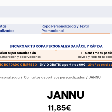
etas
Ropa Personalizada y Textil
alizadas
Promocional
ENCARGAR TU ROPA PERSONALIZADA FÁCIL Y RÁPIDA
Indica tu personalización
3 - Confirma tu pedi
, impresión y observaciones
Revisa y finaliza tu co
EÑO BORDADO O IMPRESO
¡ENVÍO GRATIS a partir de 60€!
20 años en el s
rsonalizada
Conjuntos deportivos personalizados
JANNU
JANNU
11,85€