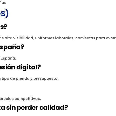
eñas
S)
is?
de alta visibilidad, uniformes laborales, camisetas para eve
España?
e España.
sión digital?
tipo de prenda y presupuesto.
y precios competitivos.
a sin perder calidad?