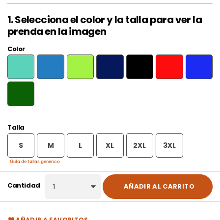
1. Selecciona el color y la talla para ver la
prenda en la imagen
Color
AZUL
LIMA
AGUAMARINA
LUZ DE
MARINO
NEGRO
ROJO
ROYAL
PUNCH
LUNA
VERDE
BOTELLA
Talla
S
M
L
XL
2XL
3XL
Guía de tallas generico
Cantidad
AÑADIR AL CARRITO
AÑADIR A FAVORITOS