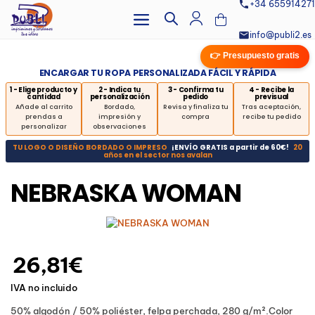
+34 655914271
info@publi2.es
👉 Presupuesto gratis
ENCARGAR TU ROPA PERSONALIZADA FÁCIL Y RÁPIDA
1 - Elige producto y
2 - Indica tu
3 - Confirma tu
4 - Recibe la
cantidad
personalización
pedido
previsual
Añade al carrito
Bordado,
Revisa y finaliza tu
Tras aceptación,
prendas a
impresión y
compra
recibe tu pedido
personalizar
observaciones
TU LOGO O DISEÑO BORDADO O IMPRESO
¡ENVÍO GRATIS a partir de 60€!
20
años en el sector nos avalan
NEBRASKA WOMAN
26,81€
IVA no incluido
50% algodón / 50% poliéster, felpa perchada, 280 g/m².Color