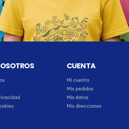
NOSOTROS
CUENTA
os
Mi cuenta
Mis pedidos
rivacidad
Mis datos
cookies
Mis direcciones