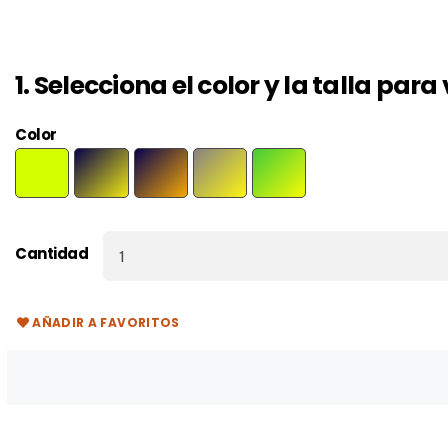
1. Selecciona el color y la talla par
Color
VERDE
AMARILLO
MARINO/AMARILLO
MARINO/NARANJA
PLOMO/AMARILLO
JARDÍN/AMARILLO
FLUOR
FLUOR
FLUOR
FLUOR
FLÚOR
Cantidad
AÑADIR A FAVORITOS