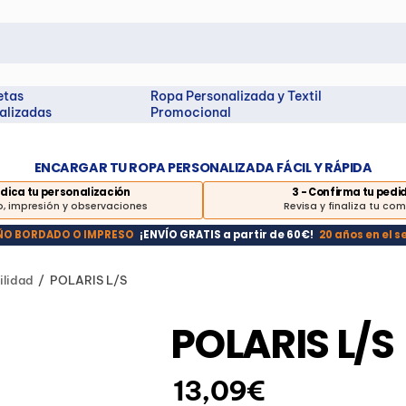
etas
Ropa Personalizada y Textil
alizadas
Promocional
ENCARGAR TU ROPA PERSONALIZADA FÁCIL Y RÁPIDA
Indica tu personalización
3 - Confirma tu pedi
, impresión y observaciones
Revisa y finaliza tu co
EÑO BORDADO O IMPRESO
¡ENVÍO GRATIS a partir de 60€!
20 años en el s
ilidad
POLARIS L/S
POLARIS L/S
13,09€