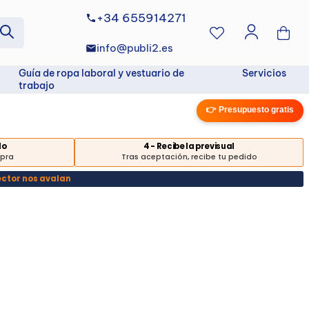
+34 655914271
info@publi2.es
Guía de ropa laboral y vestuario de
Servicios
trabajo
👉 Presupuesto gratis
do
4 - Recibe la previsual
mpra
Tras aceptación, recibe tu pedido
ector nos avalan