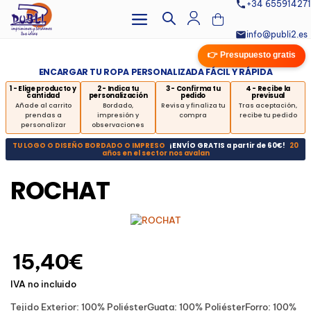
+34 655914271
info@publi2.es
👉 Presupuesto gratis
ENCARGAR TU ROPA PERSONALIZADA FÁCIL Y RÁPIDA
1 - Elige producto y
2 - Indica tu
3 - Confirma tu
4 - Recibe la
cantidad
personalización
pedido
previsual
Añade al carrito
Bordado,
Revisa y finaliza tu
Tras aceptación,
prendas a
impresión y
compra
recibe tu pedido
personalizar
observaciones
TU LOGO O DISEÑO BORDADO O IMPRESO
¡ENVÍO GRATIS a partir de 60€!
20
años en el sector nos avalan
ROCHAT
15,40€
IVA no incluido
Tejido Exterior: 100% PoliésterGuata: 100% PoliésterForro: 100%